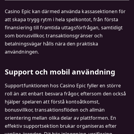
Casino Epic kan därmed använda kassasektionen för
att skapa trygg rytm i hela spelkontot, från första
finansiering till framtida uttagsförfrågan, samtidigt
som bonusvillkor, transaktionsgränser och
betalningsvägar hålls nära den praktiska
användningen.
Support och mobil användning
Supportfunktionen hos Casino Epic fyller en större
roll än att enbart besvara frågor, eftersom den också
hjälper spelaren att förstå kontoåtkomst,
bonusvillkor, transaktionsflöden och allmän
orientering mellan olika delar av plattformen. En
effektiv supportsektion brukar organiseras efter
vanliga ärenden. Dit hör inloggning, verifiering,