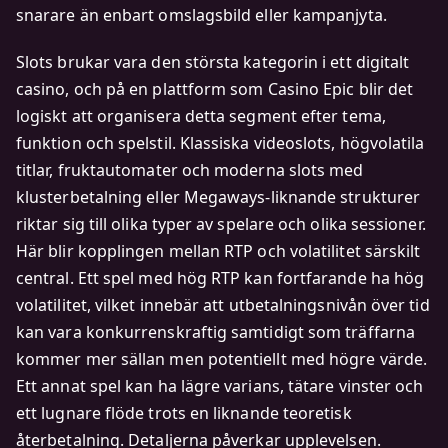
snarare än enbart omslagsbild eller kampanjyta.
Slots brukar vara den största kategorin i ett digitalt
casino, och på en plattform som Casino Epic blir det
logiskt att organisera detta segment efter tema,
funktion och spelstil. Klassiska videoslots, högvolatila
titlar, fruktautomater och moderna slots med
klusterbetalning eller Megaways-liknande strukturer
riktar sig till olika typer av spelare och olika sessioner.
Här blir kopplingen mellan RTP och volatilitet särskilt
central. Ett spel med hög RTP kan fortfarande ha hög
volatilitet, vilket innebär att utbetalningsnivån över tid
kan vara konkurrenskraftig samtidigt som träffarna
kommer mer sällan men potentiellt med högre värde.
Ett annat spel kan ha lägre varians, tätare vinster och
ett lugnare flöde trots en liknande teoretisk
återbetalning. Detaljerna påverkar upplevelsen.