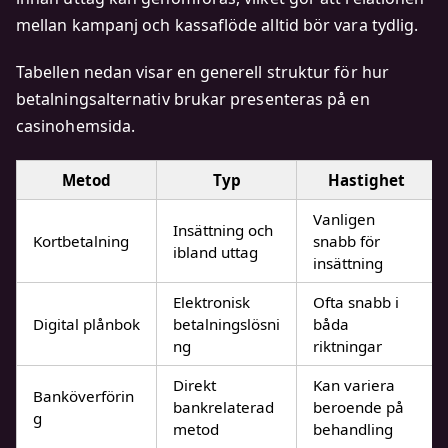
mellan kampanj och kassaflöde alltid bör vara tydlig.
Tabellen nedan visar en generell struktur för hur
betalningsalternativ brukar presenteras på en
casinohemsida.
Metod
Typ
Hastighet
Vanligen
Insättning och
Kortbetalning
snabb för
ibland uttag
insättning
Elektronisk
Ofta snabb i
Digital plånbok
betalningslösni
båda
ng
riktningar
Direkt
Kan variera
Banköverförin
bankrelaterad
beroende på
g
metod
behandling