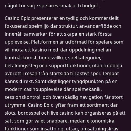
något för varje spelares smak och budget.
Casino Epic presenterar en tydlig och kommersiellt
fokuserad spelmiljö där struktur, användarflöde och
innehåll samverkar för att skapa en stark första
upplevelse. Plattformen är utformad för spelare som
vill möta ett kasino med klar uppdelning mellan
kontoåtkomst, bonusvillkor, spelkategorier,
betalningssteg och supportfunktioner, utan onödiga
avbrott i resan från startsida till aktivt spel. Tempot
känns direkt. Samtidigt ligger tyngdpunkten på en
modern casinoupplevelse där spelmekanik,
sessionskontroll och överskådlig navigation får stort
utrymme. Casino Epic lyfter fram ett sortiment där
slots, bordsspel och live casino kan organiseras på ett
sätt som gör valet snabbare, medan ekonomiska
funktioner som insättning, uttag, omsättningskrav