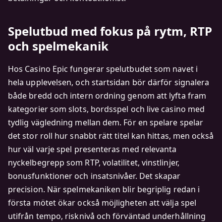
Spelutbud med fokus på rytm, RTP
och spelmekanik
Hos Casino Epic fungerar spelutbudet som navet i
hela upplevelsen, och startsidan bör därför signalera
både bredd och intern ordning genom att lyfta fram
kategorier som slots, bordsspel och live casino med
tydlig vägledning mellan dem. För en spelare spelar
det stor roll hur snabbt rätt titel kan hittas, men också
hur väl varje spel presenteras med relevanta
nyckelbegrepp som RTP, volatilitet, vinstlinjer,
bonusfunktioner och insatsnivåer. Det skapar
precision. När spelmekaniken blir begriplig redan i
första mötet ökar också möjligheten att välja spel
utifrån tempo, risknivå och förväntad underhållning