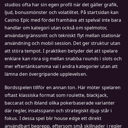
studios ofta har sin egen profil när det gäller grafik,
ljud, bonusmönster och volatilitet. På startsidan kan
Casino Epic med fördel framhäva att spelval inte bara
handlar om kategori utan också om spelmotor,
användargränssnitt och tekniskt flyt mellan stationär
användning och mobil session. Det ger struktur utan
att störa tempot. I praktiken betyder det att spelare
enklare kan röra sig mellan snabba rounds i slots och
mer eftertänksamma val i andra kategorier utan att
lämna den övergripande upplevelsen.
Bordsspelen tillför en annan ton. Här möter spelaren
oftast klassiska format som roulette, blackjack,
baccarat och ibland olika pokerbaserade varianter
där regler, insatsspann och strategiskt djup står i
fokus. I dessa spel blir house edge ett direkt
användbart begrepp, eftersom små skillnader i regler