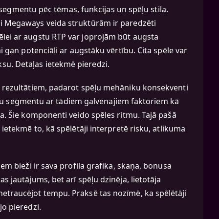
o segmentu pēc tēmas, funkcijas un spēļu stila.
vai Megaways veida struktūrām ir paredzēti
ēlei ar augstu RTP var joprojām būt augsta
i gan potenciāli ar augstāku vērtību. Cita spēle var
su. Detaļas ietekmē pieredzi.
em rezultātiem, padarot spēļu mehāniku konsekventi
slotu segmentu ar tādiem galvenajiem faktoriem kā
ra. Šie komponenti veido spēles ritmu. Tajā pašā
ietekmē to, kā spēlētāji interpretē risku, atlikuma
em bieži ir sava profila grafika, skaņa, bonusa
 jautājums, bet arī spēļu dzinēja, lietotāja
netraucējot tempu. Praksē tas nozīmē, ka spēlētāji
jo pieredzi.