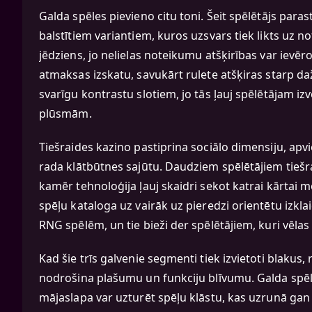
Galda spēles pievieno citu toni. Šeit spēlētājs pa
balstītiem variantiem, kuros uzsvars tiek likts uz 
jēdziens, jo nelielas noteikumu atšķirības var iev
atmaksas izskatu, savukārt rulete atšķiras starp da
svarīgu kontrastu slotiem, jo tās ļauj spēlētājam 
plūsmām.
Tiešraides kazino pastiprina sociālo dimensiju, apvi
rada klātbūtnes sajūtu. Daudziem spēlētājiem tiešraid
kamēr tehnoloģija ļauj skaidri sekot katrai kārtai mo
spēļu kataloga uz vairāk uz pieredzi orientētu izklai
RNG spēlēm, un tie bieži der spēlētājiem, kuri vēlas
Kad šie trīs galvenie segmenti tiek izvietoti blakus
nodrošina plašumu un funkciju blīvumu. Galda spēle
mājaslapa var uzturēt spēļu klāstu, kas uzrunā gan 