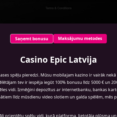
Maksājumu metodes
Saņemt bonusu
Casino Epic Latvija
ases spēļu pieredzi. Mūsu mobilajam kazino ir vairāk nekā 2
lētājam tev ir iespēja iegūt 100% bonusu līdz 5000 € un 
pēles vidi. Izmēģini depozītus ar internetbanku, bankas ka
mātiem līdz mūsdienu video slotiem un galda spēlēm, mēs 
li orientētu spēļu vidi, kurā platforma, lietotāja plūsma un