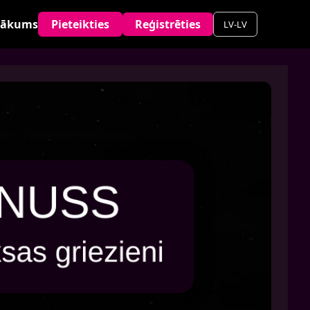
Sākums
Pieteikties
Reģistrēties
LV-LV