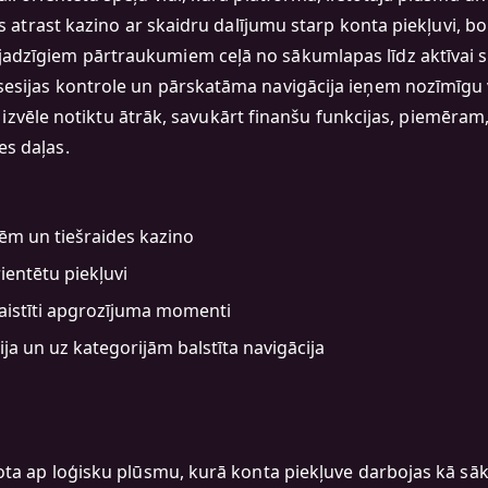
las atrast kazino ar skaidru dalījumu starp konta piekļuvi,
zīgiem pārtraukumiem ceļā no sākumlapas līdz aktīvai spēle
sijas kontrole un pārskatāma navigācija ieņem nozīmīgu viet
lai izvēle notiktu ātrāk, savukārt finanšu funkcijas, piemē
es daļas.
lēm un tiešraides kazino
ientētu piekļuvi
aistīti apgrozījuma momenti
ja un uz kategorijām balstīta navigācija
idota ap loģisku plūsmu, kurā konta piekļuve darbojas kā