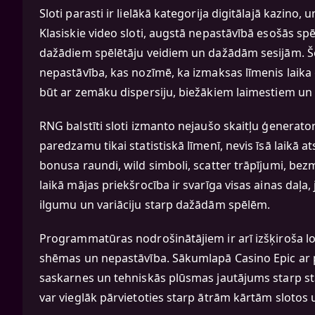
Sloti parasti ir lielākā kategorija digitālajā kazino
Klasiskie video sloti, augstā nepastāvībā esošās s
dažādiem spēlētāju veidiem un dažādām sesijām. Šei
nepastāvība, kas nozīmē, ka izmaksas līmenis laika g
būt ar zemāku dispersiju, biežākiem laimestiem un 
RNG balstīti sloti izmanto nejaušo skaitļu ģenerat
paredzamu tikai statistiskā līmenī, nevis īsā laikā 
bonusa raundi, wild simboli, scatter trāpījumi, bez
laikā mājas priekšrocība ir svarīga visas ainas daļa
ilgumu un variāciju starp dažādām spēlēm.
Programmatūras nodrošinātājiem ir arī izšķiroša loma
shēmas un nepastāvība. Sākumlapā Casino Epic ar prie
saskarnes un tehniskās plūsmas jautājums starp sta
var vieglāk pārvietoties starp ātrām kārtām slotos 