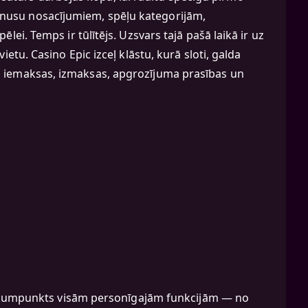
 bonusu nosacījumiem, spēļu kategorijām,
i. Temps ir tūlītējs. Uzsvars tajā pašā laikā ir uz
u. Casino Epic izceļ klāstu, kurā sloti, galda
ram, iemaksas, izmaksas, apgrozījuma prasības un
 sākumpunkts visām personīgajām funkcijām — no