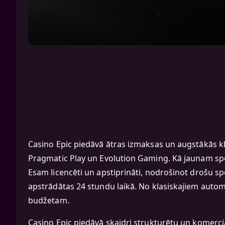
Casino Epic piedāvā ātras izmaksas un augstākās kl
Pragmatic Play un Evolution Gaming. Kā jaunam spē
Esam licencēti un apstiprināti, nodrošinot drošu s
apstrādātas 24 stundu laikā. No klasiskajiem auto
budžetam.
Casino Epic piedāvā skaidri strukturētu un komerciā