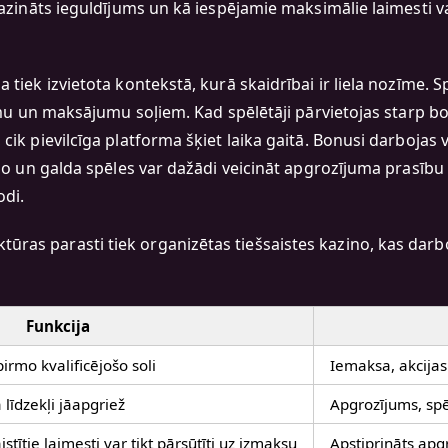
mazināts ieguldījums un kā iespējamie maksimālie laimesti va
 tiek izvietota kontekstā, kurā skaidrībai ir liela nozīme. 
kumu un maksājumu soļiem. Kad spēlētāji pārvietojas starp b
ik pievilcīga platforma šķiet laika gaitā. Bonusi darbojas vis
zino un galda spēles var dažādi veicināt apgrozījuma prasīb
odi.
ras parasti tiek organizētas tiešsaistes kazino, kas darbo
Funkcija
pirmo kvalificējošo soli
Iemaksa, akcijas 
līdzekļi jāapgriež
Apgrozījums, sp
tītie laimesti var tikt pārsūtīti uz izmaksu
Apstiprināts apg