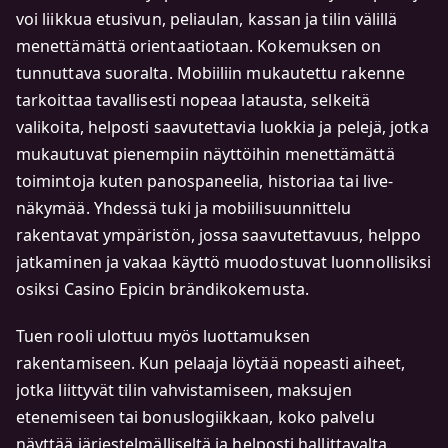
voi liikkua etusivun, peliaulan, kassan ja tilin välillä
menettämättä orientaatiotaan. Kokemuksen on
tunnuttava suoralta. Mobiiliin mukautettu rakenne
tarkoittaa tavallisesti nopeaa latausta, selkeitä
valikoita, helposti saavutettavia luokkia ja pelejä, jotka
mukautuvat pienempiin näyttöihin menettämättä
toimintoja kuten panospaneelia, historiaa tai live-
näkymää. Yhdessä tuki ja mobiilisuunnittelu
rakentavat ympäristön, jossa saavutettavuus, helppo
jatkaminen ja vakaa käyttö muodostuvat luonnollisiksi
osiksi Casino Epicin brändikokemusta.
Tuen rooli ulottuu myös luottamuksen
rakentamiseen. Kun pelaaja löytää nopeasti aiheet,
jotka liittyvät tilin vahvistamiseen, maksujen
etenemiseen tai bonuslogiikkaan, koko palvelu
näyttää järjestelmälliseltä ja helposti hallittavalta.