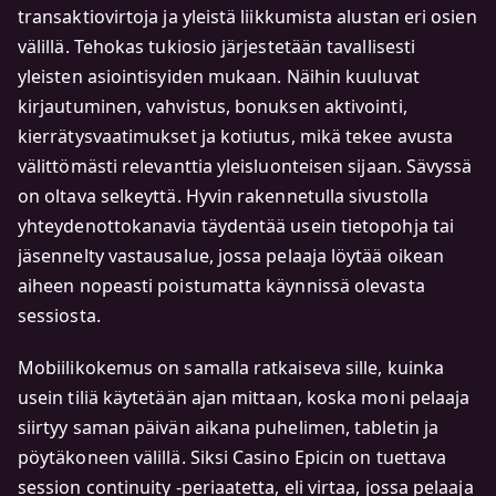
transaktiovirtoja ja yleistä liikkumista alustan eri osien
välillä. Tehokas tukiosio järjestetään tavallisesti
yleisten asiointisyiden mukaan. Näihin kuuluvat
kirjautuminen, vahvistus, bonuksen aktivointi,
kierrätysvaatimukset ja kotiutus, mikä tekee avusta
välittömästi relevanttia yleisluonteisen sijaan. Sävyssä
on oltava selkeyttä. Hyvin rakennetulla sivustolla
yhteydenottokanavia täydentää usein tietopohja tai
jäsennelty vastausalue, jossa pelaaja löytää oikean
aiheen nopeasti poistumatta käynnissä olevasta
sessiosta.
Mobiilikokemus on samalla ratkaiseva sille, kuinka
usein tiliä käytetään ajan mittaan, koska moni pelaaja
siirtyy saman päivän aikana puhelimen, tabletin ja
pöytäkoneen välillä. Siksi Casino Epicin on tuettava
session continuity -periaatetta, eli virtaa, jossa pelaaja