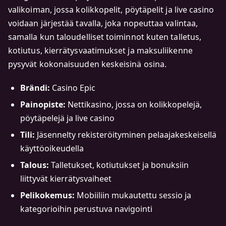
valikoiman, jossa kolikkopelit, pöytäpelit ja live casino
voidaan järjestää tavalla, joka nopeuttaa valintaa,
samalla kun taloudelliset toiminnot kuten talletus,
kotiutus, kierrätysvaatimukset ja maksuliikenne
pysyvät kokonaisuuden keskeisinä osina.
Brändi:
Casino Epic
Painopiste:
Nettikasino, jossa on kolikkopelejä,
pöytäpelejä ja live casino
Tili:
Jäsennelty rekisteröityminen pelaajakeskeisellä
käyttöoikeudella
Talous:
Talletukset, kotiutukset ja bonuksiin
liittyvät kierrätysvaiheet
Pelikokemus:
Mobiiliin mukautettu sessio ja
kategorioihin perustuva navigointi