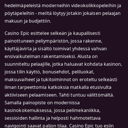
hedelmäpeleistä moderneihin videokolikkopeleihin ja
pöytäpeleihin - meiltä löytyy jotakin jokaisen pelaajan
makuun ja budjettiin.
Casino Epic esittelee selkeän ja kaupallisesti
painottuneen peliympäristön, jossa rakenne,
käyttäjävirta ja sisältö toimivat yhdessä vahvan
ensivaikutelman rakentamiseksi. Alusta on
suunniteltu pelaajille, jotka haluavat kohdata kasinon,
jossa tilin käyttö, bonusehdot, peliluokat,
maksuvaiheet ja tukitoiminnot on eroteltu selkeästi
ilman tarpeettomia katkoksia matkalla etusivulta
aktiiviseen pelaamiseen. Tahti tuntuu välittömältä.
Samalla painopiste on modernissa
kasinokokemuksessa, jossa pelimekaniikka,
sessioiden hallinta ja helposti hahmotettava
navigointi saavat paljon tilaa. Casino Epic tuo esiin