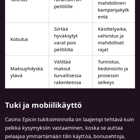
mahdollinen
pelitilille
kampanjakytk
entä
Siirtää
Käsittelyaika,
hyväksytyt
vahvistus ja
Kotiutus
varat pois
mahdolliset
pelitililtä
rajat
Välittää
Tunnistus,
Maksuyhdyskä
maksut
tiedonsiirto ja
ytävä
turvallisessa
prosessin
rakenteessa
selkeys
Tuki ja mobiilikäyttö
Casino Epicin tukitoiminnolla on laajempi tehtävä kuin
pelkkä kysymyksiin vastaaminen, koska se auttaa
pelaajaa ymmärtämään tilin käyttöä, bonusehtoja,