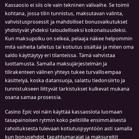
Kassaosio ei siis ole vain tekninen välivaihe. Se toimii
kohtana, jossa tilin tunnistus, maksutavan valinta,
vahvistusprosessit ja mahdolliset bonusvaikutukset
yhdistyvät yhdeksi taloudelliseksi kokonaisuudeksi.
Kun maksupolku on selkeä, pelaaja näkee helpommin
mitä vaiheita talletus tai kotiutus sisältää ja miten oma
saldo käyttäytyy eri tilanteissa. Tämä vahvistaa
luottamusta. Samalla maksujärjestelmän ja
tilirakenteen välinen yhteys tukee turvallisempaa
käsittelyä, koska datansuoja, salattu tiedonsiirto ja
tunnistukseen liittyvät tarkistukset kulkevat mukana
osana samaa prosessia.
Casino Epic voi näin käyttää kassaosiota luomaan
tasapainoisen rytmin koko pelitilille ensimmäisestä
rahoituksesta tulevaan kotiutuspyyntöön asti samalla
kun bonusehdot, tapahtumarajat ja maksureitit