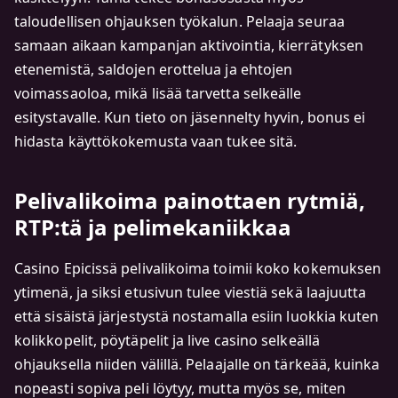
taloudellisen ohjauksen työkalun. Pelaaja seuraa
samaan aikaan kampanjan aktivointia, kierrätyksen
etenemistä, saldojen erottelua ja ehtojen
voimassaoloa, mikä lisää tarvetta selkeälle
esitystavalle. Kun tieto on jäsennelty hyvin, bonus ei
hidasta käyttökokemusta vaan tukee sitä.
Pelivalikoima painottaen rytmiä,
RTP:tä ja pelimekaniikkaa
Casino Epicissä pelivalikoima toimii koko kokemuksen
ytimenä, ja siksi etusivun tulee viestiä sekä laajuutta
että sisäistä järjestystä nostamalla esiin luokkia kuten
kolikkopelit, pöytäpelit ja live casino selkeällä
ohjauksella niiden välillä. Pelaajalle on tärkeää, kuinka
nopeasti sopiva peli löytyy, mutta myös se, miten