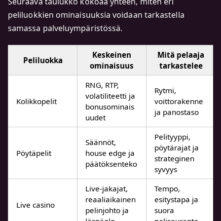
Seuraava taulukko kokoaa yhteen, miten eri
peliluokkien ominaisuuksia voidaan tarkastella
samassa palveluympäristössä.
Keskeinen
Mitä pelaaja
Peliluokka
ominaisuus
tarkastelee
RNG, RTP,
Rytmi,
volatiliteetti ja
Kolikkopelit
voittorakenne
bonusominais
ja panostaso
uudet
Pelityyppi,
Säännöt,
pöytärajat ja
Pöytäpelit
house edge ja
strateginen
päätöksenteko
syvyys
Live-jakajat,
Tempo,
reaaliaikainen
esitystapa ja
Live casino
pelinjohto ja
suora