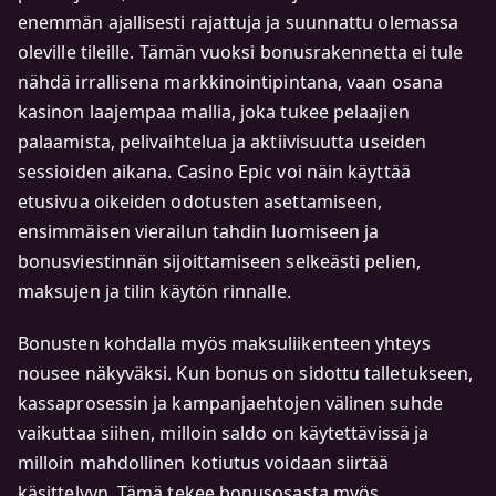
enemmän ajallisesti rajattuja ja suunnattu olemassa
oleville tileille. Tämän vuoksi bonusrakennetta ei tule
nähdä irrallisena markkinointipintana, vaan osana
kasinon laajempaa mallia, joka tukee pelaajien
palaamista, pelivaihtelua ja aktiivisuutta useiden
sessioiden aikana. Casino Epic voi näin käyttää
etusivua oikeiden odotusten asettamiseen,
ensimmäisen vierailun tahdin luomiseen ja
bonusviestinnän sijoittamiseen selkeästi pelien,
maksujen ja tilin käytön rinnalle.
Bonusten kohdalla myös maksuliikenteen yhteys
nousee näkyväksi. Kun bonus on sidottu talletukseen,
kassaprosessin ja kampanjaehtojen välinen suhde
vaikuttaa siihen, milloin saldo on käytettävissä ja
milloin mahdollinen kotiutus voidaan siirtää
käsittelyyn. Tämä tekee bonusosasta myös